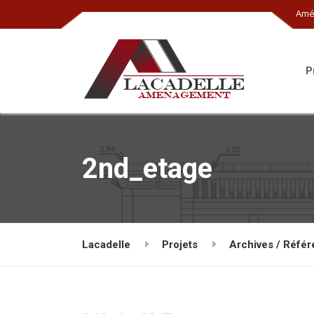
Amé
P
2nd_etage
Lacadelle
Projets
Archives / Réfé